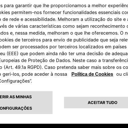
Telemóvel*
Código postal* (7 d
CONSENTIMENTO
Depois de lida a
INF
Autorizo
Para atividades de m
Autorizo
Para avaliação de per