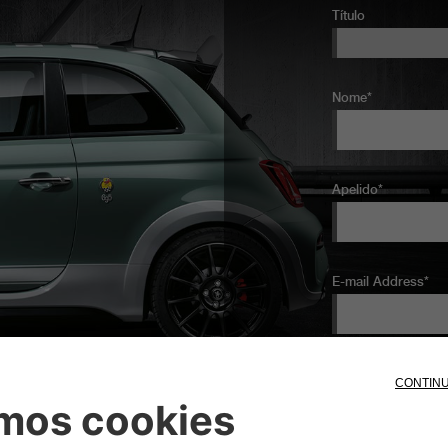
Título
Nome*
Apelido*
E-mail Address*
Confirmação de e-m