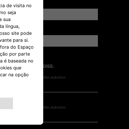
ígitos xxxx-xxx)
ORMAÇÃO SOBRE PRIVACIDADE:
Não autorizo
arketing
Não autorizo
fil