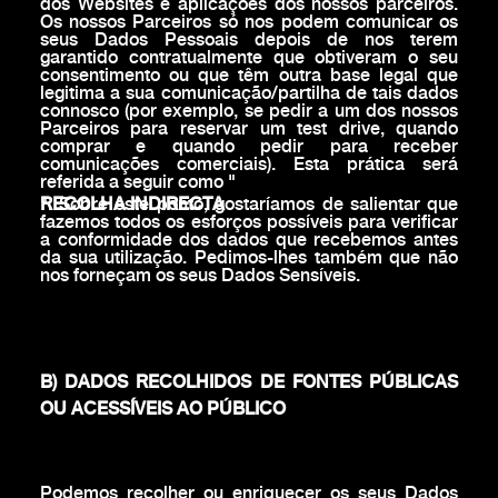
dos Websites e aplicações dos nossos parceiros.
Os nossos Parceiros só nos podem comunicar os
seus Dados Pessoais depois de nos terem
garantido contratualmente que obtiveram o seu
consentimento ou que têm outra base legal que
legitima a sua comunicação/partilha de tais dados
connosco (por exemplo, se pedir a um dos nossos
Parceiros para reservar um test drive, quando
comprar e quando pedir para receber
comunicações comerciais). Esta prática será
referida a seguir como "
RECOLHA INDIRECTA
". Sobre este ponto, gostaríamos de salientar que
fazemos todos os esforços possíveis para verificar
a conformidade dos dados que recebemos antes
da sua utilização. Pedimos-lhes também que não
nos forneçam os seus Dados Sensíveis.
B) DADOS RECOLHIDOS DE FONTES PÚBLICAS
OU ACESSÍVEIS AO PÚBLICO
Podemos recolher ou enriquecer os seus Dados