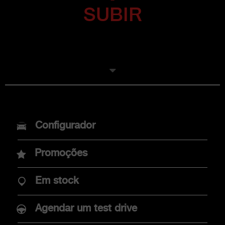
SUBIR
MODELOS
Configurador
Novo Abarth 600e
Promoções
Novo Abarth 500e
Em stock
Agendar um test drive
COMPRAR