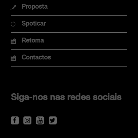
Proposta
Promoções
Spoticar
Campanha ACP
Financiamento
Retoma
Concessionários
Mobilidade Elétrica
Contactos
CLIENTS
Siga-nos nas redes sociais
Scorpionship
Assistência e peças