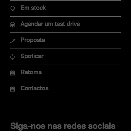
Novo Abarth 500e
Em stock
Agendar um test drive
COMPRAR
Proposta
Promoções
Spoticar
Campanha ACP
Financiamento
Retoma
Concessionários
Mobilidade Elétrica
Contactos
CLIENTS
Siga-nos nas redes sociais