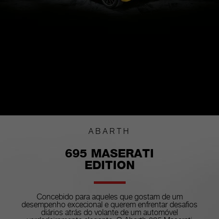
ABARTH
695 MASERATI
EDITION
Concebido para aqueles que gostam de um
desempenho excecional e querem enfrentar desafios
diários atrás do volante de um automóvel