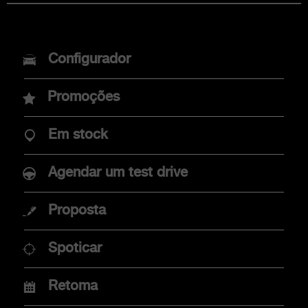
MODELOS
Configurador
Novo Abarth 600e
Promoções
Novo Abarth 500e
Em stock
Agendar um test drive
COMPRAR
Proposta
Promoções
Spoticar
Campanha ACP
Financiamento
Retoma
Concessionários