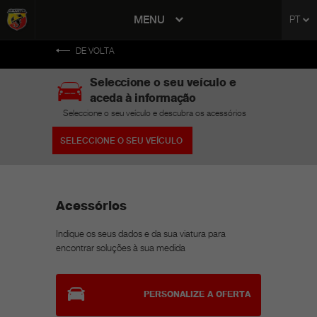
tent
MENU
PT
to
ation
DE VOLTA
Seleccione o seu veículo e
aceda à informação
Seleccione o seu veículo e descubra os acessórios
SELECCIONE O SEU VEÍCULO
Acessórios
Indique os seus dados e da sua viatura para
encontrar soluções à sua medida
PERSONALIZE A OFERTA