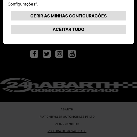
Siga-nos nas redes
sociais
ABARTH
FIAT CHRYSLER AUTOMOBILES PT LTD
P.I. 07973780013
POLÍTICA DE PRIVACIDADE