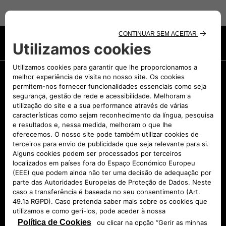
Notas: os preços dos acessórios não incluem
montagem
Promoções
Em stock
Agendar um test drive
Proposta
Spoticar
Retoma