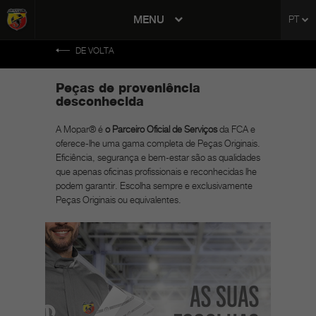
tent
MENU
PT
to
ation
DE VOLTA
Peças de proveniência
desconhecida
A Mopar® é
o Parceiro Oficial de Serviços
da FCA e
oferece-lhe uma gama completa de Peças Originais.
Eficiência, segurança e bem-estar são as qualidades
que apenas oficinas profissionais e reconhecidas lhe
podem garantir. Escolha sempre e exclusivamente
Peças Originais ou equivalentes.