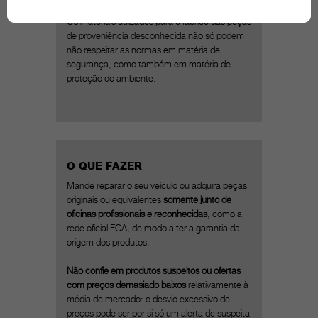
Danos ao ambiente
Os materiais utilizados para o fabrico das peças
de proveniência desconhecida não só podem
não respeitar as normas em matéria de
segurança, como também em matéria de
proteção do ambiente.
O QUE FAZER
Mande reparar o seu veículo ou adquira peças
originais ou equivalentes
somente junto de
oficinas profissionais e reconhecidas
, como a
rede oficial FCA, de modo a ter a garantia da
origem dos produtos.
Não confie em produtos suspeitos ou ofertas
com preços demasiado baixos
relativamente à
média de mercado: o desvio excessivo de
preços pode ser por si só um alerta de suspeita