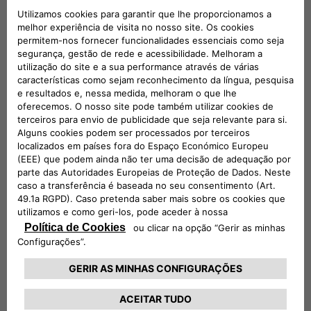
seguras porque são produzidas com materiais
muitas vezes fora da validade. Por exemplo,
uma pinça de travão de proveniência
desconhecida pode causar uma maior
distância de travagem em comparação com
um produto fabricado de acordo com as
normas de segurança.
A integridade do veículo
A fraca qualidade de uma peça pode danificar
outros componentes do veículo. Por exemplo,
um filtro do óleo de proveniência desconhecida
pode gerar problemas no sistema de
lubrificação do motor e até provocar a rotura
do próprio motor.
Não passagem na revisão
Se a peça não estiver em conformidade com
as características estabelecidas pelo
fabricante, é possível que o automóvel não
passe na revisão.