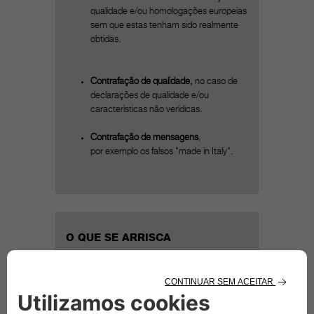
qualidade e/ou homologações europeias
sem que estas tenham sido realmente
obtidas.
Contrafação de qualidade,
no caso de
declarações de qualidade e/ou
características não verídicas.
Contrafação de mensagens
,
por exemplo os falsos "made in Italy".
O QUE SE ARRISCA
A comprometer a segurança de quem está a
bordo ou se encontra na trajetória do veículo
As peças de proveniência desconhecida
podem estar na origem de acidentes na
estrada, uma vez que nem sempre são